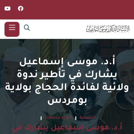
أ.د. موسى إسماعيل
يشارك في تأطير ندوة
ولائية لفائدة الحجاج بولاية
بومردس
الرئيسية
أخبار و نشاطات
أ.د. موسى إسماعيل يشارك في