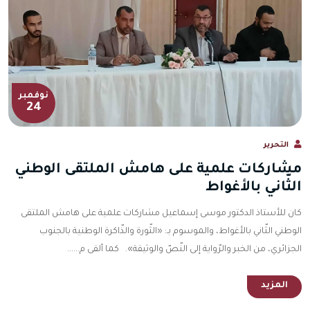
نوفمبر
24
التحرير
مشاركات علمية على هامش الملتقى الوطني
الثّاني بالأغواط
كان للأستاذ الدكتور موسى إسماعيل مشاركات علمية على هامش الملتقى
الوطني الثّاني بالأغواط، والموسوم بـ: «الثّورة والذّاكرة الوطنية بالجنوب
الجزائري، من الخبر والرّواية إلى النّصّ والوثيقة». كما ألقى م......
المزيد