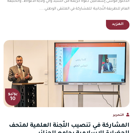
الدكتور موسى إسماعيل دعوة كريمة من السيّد والي ولاية الأغواط، والخليفة
العام للطريقة التّجانية؛ للمشاركة في الملتقى الوطني......
المزيد
يوليو
10
التحرير
المشاركة في تنصيب اللّجنة العلمية لمتحف