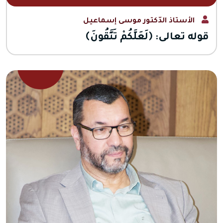
الأستاذ الدّكتور موسى إسماعيل
قوله تعالى: ﴿لَعَلَّكُمْ تَتَّقُونَ﴾