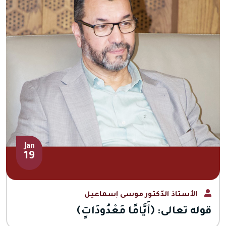
Jan
19
الأستاذ الدّكتور موسى إسماعيل
قوله تعالى: ﴿أَيَّامًا مَعْدُودَاتٍ﴾