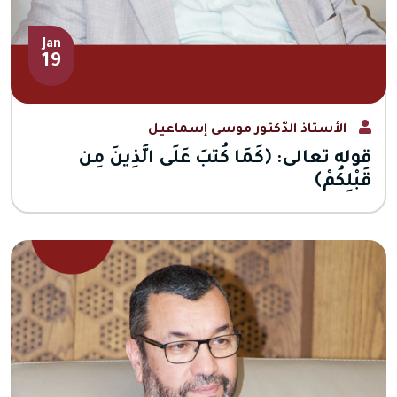
Jan
19
الأستاذ الدّكتور موسى إسماعيل
قوله تعالى: ﴿كَمَا كُتبَ عَلَى الَّذِينَ مِن
قَبْلِكُمْ﴾