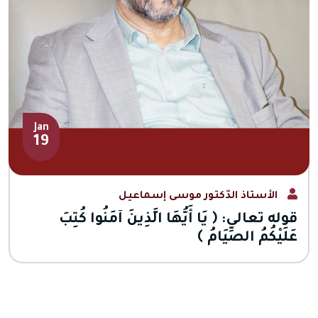
Jan
19
الأستاذ الدّكتور موسى إسماعيل
قوله تعالى: ﴿ يَا أَيُّهَا الَّذِينَ آمَنُوا كُتِبَ
عَلَيْكُمُ الصِّيَامُ ﴾