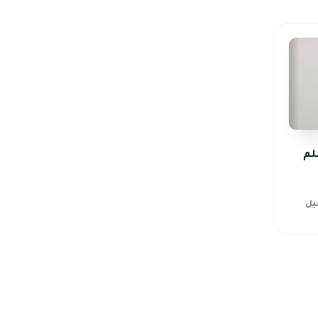
لم
يل