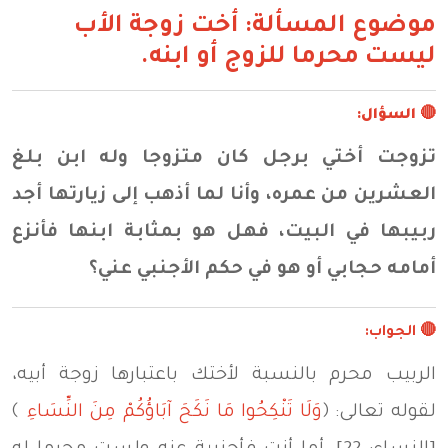
موضوع المسألة: أخت زوجة الأب
ليست محرما للزوج أو ابنه.
🔴 السؤال:
تزوجت أختي برجل كان متزوجا وله ابن بلغ
العشرين من عمره، وأنا لما أذهب إلى زيارتها أجد
ربيبها في البيت، فهل هو بمثابة ابنها فأنزع
أمامه حجابي أو هو في حكم الأجنبي عني؟
🔴
الجواب:
الربيب محرم بالنسبة لأختك باعتبارها زوجة أبيه،
لقوله تعالى: ﴿
وَلَا تَنْكِحُوا مَا نَكَحَ آبَاؤُكُمْ مِنَ النِّسَاءِ
﴾