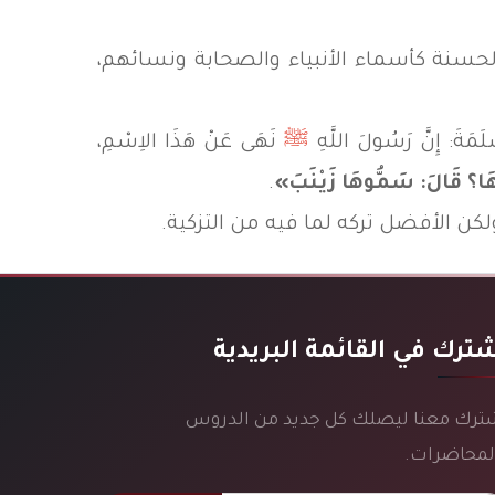
لحسنة كأسماء الأنبياء والصحابة ونسائهم،
: إِنَّ رَسُولَ اللَّهِ
ﷺ
نَهَى عَنْ هَذَا الاِسْمِ،
ِّيهَا؟ قَالَ: سَمُّوهَا زَيْنَبَ»
.
كن الأفضل تركه لما فيه من التزكية.
ترك في القائمة البريدية
ترك معنا ليصلك كل جديد من الدروس
لمحاضرات.