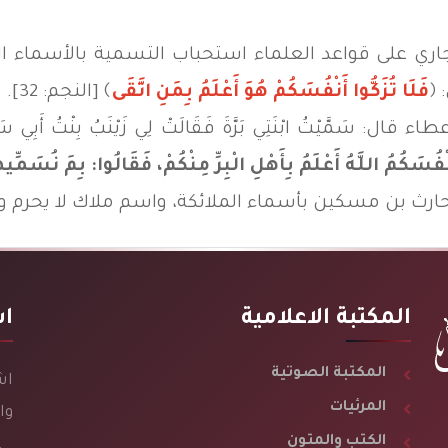
لجاري على قواعد العلماء استحباب التسمية بالأسماء ا
 ﴿
فَلَا تُزَكُّوا أَنْفُسَكُمْ هُوَ أَعْلَمُ بِمَنِ اتَّقَى
﴾ [النجم: 32].
ُ ابْنَتِي بَرَّةَ فَقَالَتْ لِي زَيْنَبُ بِنْتُ أَبِي سَلَمَةَ
َنْفُسَكُمُ اللَّهُ أَعْلَمُ بِأَهْلِ الْبِرِّ مِنْكُمْ، فَقَالُوا: بِمَ نُسَم
حارث بن مسكين بأسماء الملائكة، واسم ملاك لا يحرم ول
المكتبة الاعلامية
اش
المكتبة الصوتية
اش
المرئيات
وا
الكتب والمتون