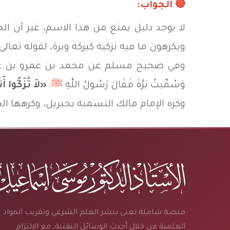
🔴
الجواب:
لا يوجد دليل يمنع من هذا الاسم، غير أن ا
ويكرهون ما فيه تزكية كبركة وبرة، لقوله تعالى:
وفي صحيح مسلم عن محمد بن عمرو بن عطاء قال: سَمَّيْت
وَسُمِّيتُ بَرَّةَ فَقَالَ رَسُولُ اللَّهِ
ﷺ
:
«لاَ تُزَكُّوا أ
وكره الإمام مالك التسمية بجبريل، وكرهها ال
منصة شاملة تعنى بنشر العلم الشرعي وتقريب المواد
العلمية من خلال أحدث الوسائل التقنية، مع الالتزام