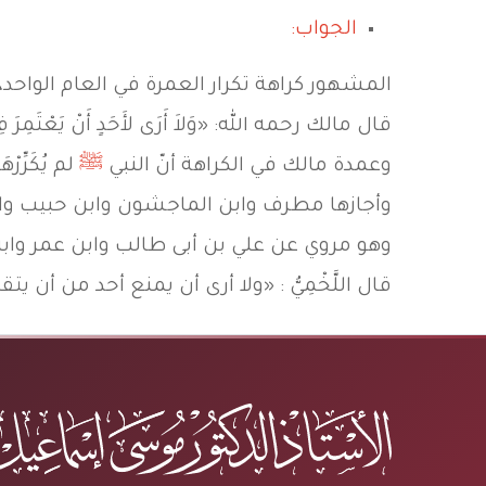
الجواب:
المشهور كراهة تكرار العمرة في العام الواحد،
قال مالك رحمه الله: «وَلاَ أَرَى لأَحَدٍ أَنْ يَعْتَمِرَ فِي
وعمدة مالك في الكراهة أنّ النبي
ﷺ
لم يُكَرِّ
وأجازها مطرف وابن الماجشون وابن حبيب وابن 
وهو مروي عن علي بن أبى طالب وابن عمر وا
قال اللَّخْمِيُّ : «ولا أرى أن يمنع أحد من أن