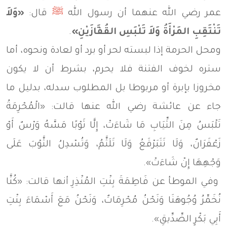
عمر رضي الله عنهما أن رسول الله
ﷺ
قال:
«وَلاَ
تَنْتَقِبِ المَرْأَةُ وَلاَ تَلْبَسِ القُفَّازَيْنِ»
.
ومحل الحرمة إذا لبسته لحر أو برد أو لعادة ونحوه، أما
ستره لخوف الفتنة فلا يحرم، بشرط أن لا يكون
مخروزا بإبرة أو مربوطا بل المطلوب سدله، بدليل ما
جاء عن عائشة رضي الله عنها قالت: «الْمُحْرِمَةُ
تَلْبَسُ مِنَ الثِّيَابِ مَا شَاءَتْ، إِلَّا ثَوْبًا مَسَّهُ وَرْسٌ أَوْ
زَعْفَرَانٌ، وَلَا تَتَبَرْقَعُ وَلَا تَلَثَّمُ، وَتُسْدِلُ الثَّوْبَ عَلَى
وَجْهِهَا إِنْ شَاءَتْ».
وفي الموطأ عن فَاطِمَةَ بِنْتِ المُنْذِرِ أنها قالت: «كُنَّا
نُخَمِّرُ وُجُوهَنَا وَنَحْنُ مُحْرِمَاتٌ، وَنَحْنُ مَعَ أَسْمَاءَ بِنْتِ
أَبِي بَكْرٍ الصِّدِّيقِ».