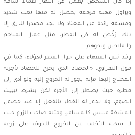
إذا كان الشخص يعمل في النهار أعمالا شاقة
ويزاول مهنة مرهقة يحصل له منها تعب شديد
ومشقة زائدة عن المعتاد ولا يجد مصدرا للرزق إلا
ذلك رُخِّصَ له في الفطر، مثل عمال المناجم
والفلاحين ونحوهم.
وقد نص الفقهاء على جواز الفطر لهؤلاء، كما في
قول النفراوي: «الحصاد الذي يخرج للحصاد بأجرته
المحتاج إليها فإنه يجوز له الخروج إليه ولو أدى إلى
فطره حيث يضطر إلى الأجرة لكن بشرط تبييت
الصوم، ولا يجوز له الفطر بالفعل إلا عند حصول
المشقة فليس كالمسافر، ومثله صاحب الزرع حيث
لا يمكنه التخلف عن الخروج للخوف على زرعه