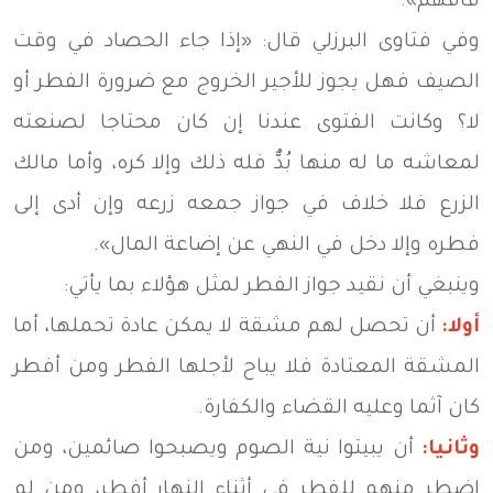
فافهم».
وفي فتاوى البرزلي قال: «إذا جاء الحصاد في وقت
الصيف فهل يجوز للأجير الخروج مع ضرورة الفطر أو
لا؟ وكانت الفتوى عندنا إن كان محتاجا لصنعته
لمعاشه ما له منها بُدٌّ فله ذلك وإلا كره، وأما مالك
الزرع فلا خلاف في جواز جمعه زرعه وإن أدى إلى
فطره وإلا دخل في النهي عن إضاعة المال».
وينبغي أن نقيد جواز الفطر لمثل هؤلاء بما يأتي:
أولا:
أن تحصل لهم مشقة لا يمكن عادة تحملها، أما
المشقة المعتادة فلا يباح لأجلها الفطر ومن أفطر
كان آثما وعليه القضاء والكفارة.
وثانيا:
أن يبيتوا نية الصوم ويصبحوا صائمين، ومن
اضطر منهم للفطر في أثناء النهار أفطر، ومن لم