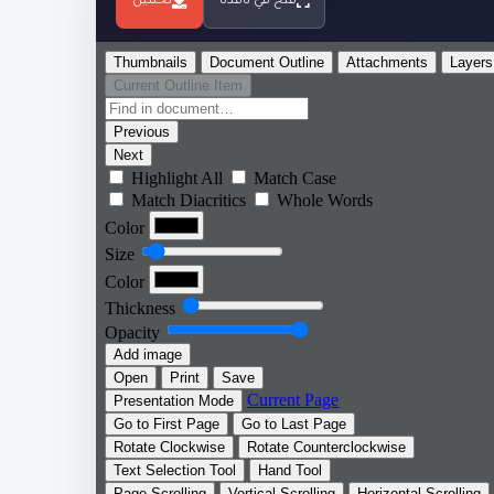
فتح في نافذة
تحميل