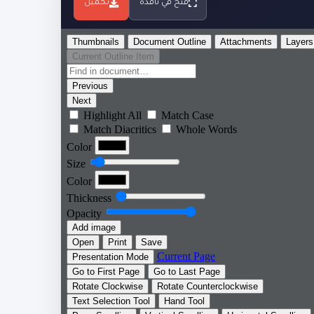
فتح في نافذة
تحميل