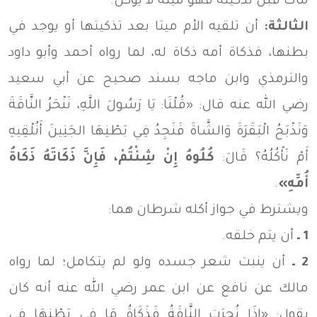
مات قبل تذكيته فهو ميتة لا يؤكل.
الثالثة:
أن تلقيه الأم ميتا بعد تذكيتها أو يوجد في
بطنها، فذكاة أمه ذكاة له، لما رواه أحمد وأبو داود
والترمذي وابن ماجه بسند صحيح عن أبي سعيد
رضي الله عنه قال: «قُلْنَا: يَا رَسُولَ اللَّهِ، نَنْحَرُ النَّاقَةَ
وَنَذْبَحُ الْبَقَرَةَ وَالشَّاةَ فَنَجِدُ فِي بَطْنِهَا الجَنِينَ أَنُلْقِيهِ
أَمْ نَأْكُلُهُ؟ قَالَ:
كُلُوهُ إِنْ شِئْتُمْ، فَإِنَّ ذَكَاتَهُ ذَكَاةُ
أُمِّهِ»
.
ويشترط في جواز أكله شرطان هما:
1 ـ
أن يتم خلقه.
2 ـ
أن ينبت شعر جسده ولو لم يتكامل؛ لما رواه
مالك عن نافع عن ابن عمر رضي الله عنه أنه كان
يقول: «إِذَا نُحِرَتِ النَّاقَةُ فَذَكَاةُ مَا فِي بَطْنِهَا فِي