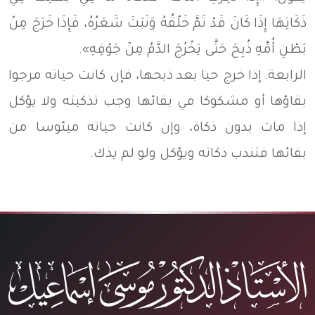
ذَكَاتِهَا إِذَا كَانَ قَدْ تَمَّ خَلْقُهُ وَنَبَتَ شَعَرُهُ، فَإِذَا خَرَجَ مِنْ
بَطْنِ أُمِّهِ ذُبِحَ حَتَّى يَخْرُجَ الدَّمُ مِنْ جَوْفِهِ».
الرابعة:
إذا خرج حيا بعد ذبحها، فإن كانت حياته مرجوا
بقاؤها أو مشكوكا في بقائها وجب تذكيته ولا يؤكل
إذا مات بدون ذكاة، وإن كانت حياته ميئوسا من
بقائها فتندب ذكاته ويؤكل ولو لم يذك.